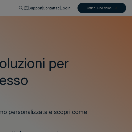
Italiano
Support
Contattaci
Login
Ottieni una demo
oluzioni per
cesso
emo personalizzata e scopri come