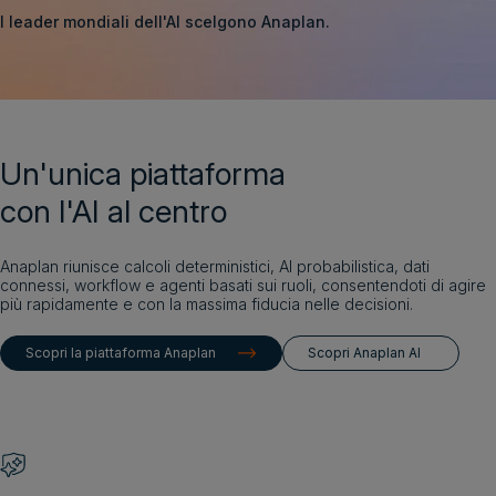
I leader mondiali dell'AI scelgono Anaplan.
Ottieni una demo
Login
Un'unica piattaforma
Ottieni una demo
Italiano
con l'AI al centro
Anaplan riunisce calcoli deterministici, AI probabilistica, dati
connessi, workflow e agenti basati sui ruoli, consentendoti di agire
più rapidamente e con la massima fiducia nelle decisioni.
Scopri la piattaforma Anaplan
Scopri Anaplan AI