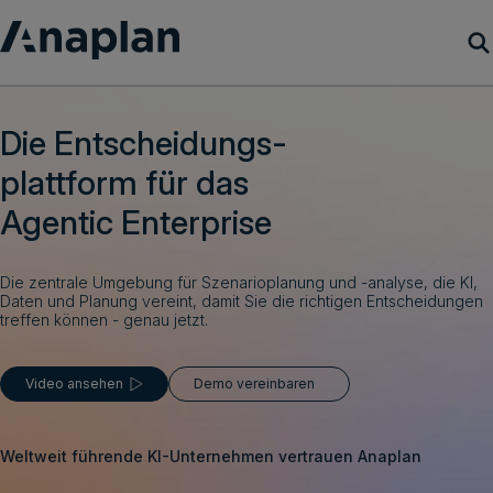
Produkte
Die Entscheidungs-
plattform für das
Customer Success
Agentic Enterprise
Ressourcen
Die zentrale Umgebung für Szenarioplanung und -analyse, die KI,
Unternehmen
Daten und Planung vereint, damit Sie die richtigen Entscheidungen
treffen können - genau jetzt.
Demo vereinbaren
Video ansehen
Demo vereinbaren
Login
Weltweit führende KI-Unternehmen vertrauen Anaplan