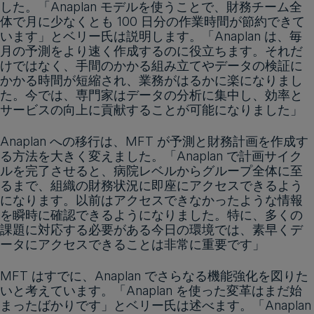
した。「Anaplan モデルを使うことで、財務チーム全
体で月に少なくとも 100 日分の作業時間が節約できて
います」とベリー氏は説明します。「Anaplan は、毎
月の予測をより速く作成するのに役立ちます。それだ
けではなく、手間のかかる組み立てやデータの検証に
かかる時間が短縮され、業務がはるかに楽になりまし
た。今では、専門家はデータの分析に集中し、効率と
サービスの向上に貢献することが可能になりました」
Anaplan への移行は、MFT が予測と財務計画を作成す
る方法を大きく変えました。「Anaplan で計画サイク
ルを完了させると、病院レベルからグループ全体に至
るまで、組織の財務状況に即座にアクセスできるよう
になります。以前はアクセスできなかったような情報
を瞬時に確認できるようになりました。特に、多くの
課題に対応する必要がある今日の環境では、素早くデ
ータにアクセスできることは非常に重要です」
MFT はすでに、Anaplan でさらなる機能強化を図りた
いと考えています。「Anaplan を使った変革はまだ始
まったばかりです」とベリー氏は述べます。「Anaplan