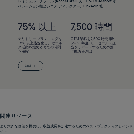
レイチェル・クラール (Rachel Krall) 氏、Go-To-Market オ
ペレーション担当シニア ディレクター、LinkedIn 社
75% 以上
7,500 時間
テリトリー プランニングを
GTM 業務を7,500 時間節約
75% 以上迅速化し、セール
(2023 年度) し、セールス担
ス活動を始めるまでの時間
当をサポートするための処
を短縮
理能力を創出
詳細
関連リソース
より大きな価値を提供し、収益成長を加速するためのベストプラクティスとインサ
イト