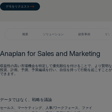
デモをリクエスト
ログイン
デモをリクエスト
概要
ソリューション
顧客事例
リソ
Anaplan for Sales and Marketing
収益性の高い市場機会を特定して優先順位を付けることで、より賢明な
投資、計画、予測、予算編成を行い、自信を持って行動を起こすことが
できます。
データではなく、戦略を議論
セールス、マーケティング、人事/ワークフォース、ファイ