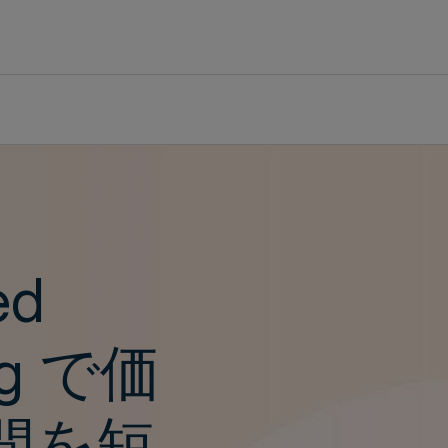
スト
ed
ing で価
間を短