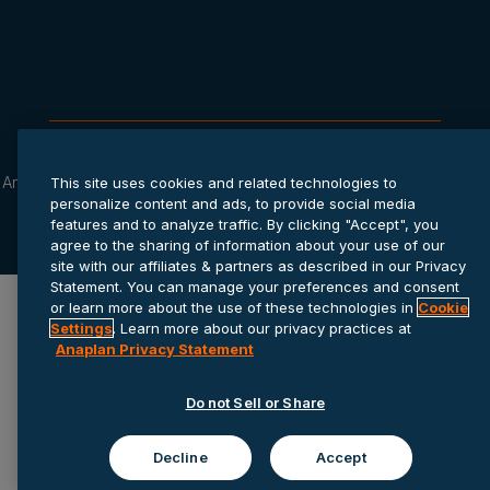
Anaplanプライバシー ステートメ
Cookie
サービス利用規
This site uses cookies and related technologies to
ント
settings
約
personalize content and ads, to provide social media
features and to analyze traffic. By clicking "Accept", you
© 2026 Anaplan, Inc. All rights reserved.
agree to the sharing of information about your use of our
site with our affiliates & partners as described in our Privacy
Statement. You can manage your preferences and consent
or learn more about the use of these technologies in
Cookie
Settings
. Learn more about our privacy practices at
Anaplan Privacy Statement
Do not Sell or Share
Decline
Accept