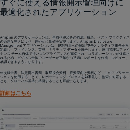
すぐに使える情報開示管理向けに
最適化されたアプリケーション
デモをリクエスト
Anaplan のアプリケーションは、事前構築済みの構成、統合、ベスト プラクティス
の迅速な導入により、速やかに価値を実現します。Anaplan Disclosure
Management アプリケーションは、規制当局への届出/申告とナラティブ報告を再
定義し、ファイナンス、業務、ナラティブ データを統合します。運用管理はファイ
ナンス チーム自体で行いコンプライアンスが確保され、コラボレーションが促進さ
れるため、ビジネス全体でユーザーが正確かつ迅速にレポートを作成、レビュー、
承認できるようになります。
年次報告書、法定提出書類、取締役会資料、投資家向け資料など、このアプリケー
ションを使用することで、レポーティング プロセスを効率化し、監査に対応するこ
とも、グローバル基準に準拠することも可能になります。
詳細はこちら