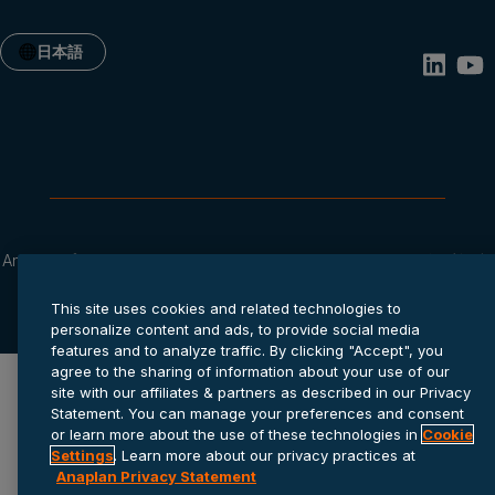
日本語
Anaplanプライバシー ステートメ
Cookie
サービス利用規
ント
settings
約
© 2026 Anaplan, Inc. All rights reserved.
This site uses cookies and related technologies to
personalize content and ads, to provide social media
features and to analyze traffic. By clicking "Accept", you
agree to the sharing of information about your use of our
site with our affiliates & partners as described in our Privacy
Statement. You can manage your preferences and consent
or learn more about the use of these technologies in
Cookie
Settings
. Learn more about our privacy practices at
Anaplan Privacy Statement