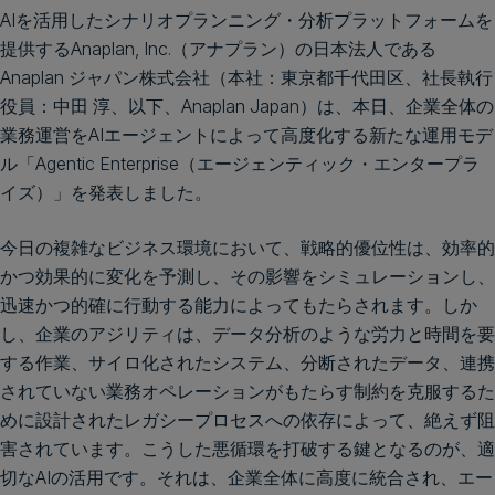
AIを活用したシナリオプランニング・分析プラットフォームを
提供するAnaplan, Inc.（アナプラン）の日本法人である
Anaplan ジャパン株式会社（本社：東京都千代田区、社長執行
役員：中田 淳、以下、Anaplan Japan）は、本日、企業全体の
業務運営をAIエージェントによって高度化する新たな運用モデ
ル「Agentic Enterprise（エージェンティック・エンタープラ
イズ）」を発表しました。
今日の複雑なビジネス環境において、戦略的優位性は、効率的
かつ効果的に変化を予測し、その影響をシミュレーションし、
迅速かつ的確に行動する能力によってもたらされます。しか
し、企業のアジリティは、データ分析のような労力と時間を要
する作業、サイロ化されたシステム、分断されたデータ、連携
されていない業務オペレーションがもたらす制約を克服するた
めに設計されたレガシープロセスへの依存によって、絶えず阻
害されています。こうした悪循環を打破する鍵となるのが、適
切なAIの活用です。それは、企業全体に高度に統合され、エー