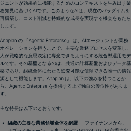
ジェントが効果的に機能するためのコンテキストを生み出す業
務知見に基づくAIです。このようなAIは、現在のパラダイムを
再構築し、コスト削減と持続的な成長を実現する機会をもたら
します。
Anaplan の 「Agentic Enterprise」 は、AIエージェントが業務
オペレーションを担うことで、主要な業務プロセスを変革し、
人が戦略的な意思決定に専念できるようにする統合型運用モデ
ルです。その基盤となるのは、共通の計算基盤およびデータ基
盤であり、組織全体にわたる監査可能な信頼できる唯一の情報
源として機能します。Anaplan は、以下の強みを持つことか
ら、Agentic Enterprise を提供する上で独自の優位性がありま
す。
主な特長は以下のとおりです。
組織の主要な業務領域全体を網羅
— ファイナンスから、
サプライチェーン、人事、Go-to-Market（GTM:市場進出