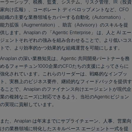
ーラーシップ、税務、監査、システム、リスク管理、IR（投資
家向け広報）、コーポレート ディベロップメントなど、CFO
組織の主要な業務領域をカバーする自動化（Automation）、
能力拡張（Augmentation）、助言（Advisory）のスキルを提
供します。Anaplan の 「Agentic Enterprise」 は、人と AI エー
ジェントそれぞれの強みを組み合わせることで、より低いコス
トで、より効率的かつ効果的な組織運営を可能にします。
Anaplan の深い業務知見は、Agentic 共同開発パートナーを務
めるフォーチュン1000企業のCFOたちの支援によってさらに
強化されています。これらのリーダーは、戦略的なインプッ
ト、実務上のビジネス要件、継続的なフィードバックを提供す
ることで、Anaplan のファイナンス向けエージェントが現代企
業の複雑なニーズに対応できるよう、当社のAgenticビジョン
の実現に貢献しています。
また、Anaplan は年末までにサプライチェーン、人事、営業向
けの業務領域に特化したスキルベース エージェント一式を提