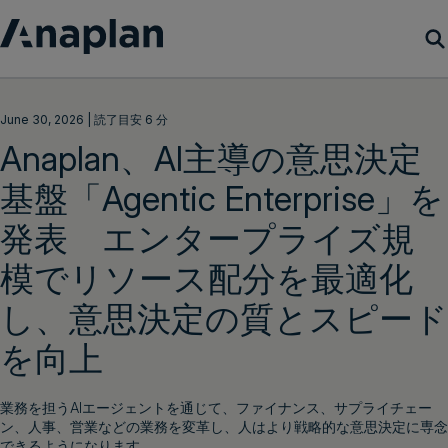
製品
June 30, 2026 | 読了目安 6 分
Anaplan、AI主導の意思決定
カスタマーサクセス
基盤「Agentic Enterprise」を
リソース
発表 エンタープライズ規
模でリソース配分を最適化
会社概要
し、意思決定の質とスピード
を向上
デモをリクエスト
ログイン
業務を担うAIエージェントを通じて、ファイナンス、サプライチェー
ン、人事、営業などの業務を変革し、人はより戦略的な意思決定に専念
できるようになります。