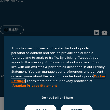
日本語
This site uses cookies and related technologies to
personalize content and ads, to provide social media
features and to analyze traffic. By clicking "Accept", you
agree to the sharing of information about your use of our
site with our affiliates & partners as described in our Privacy
Statement. You can manage your preferences and consent
Anaplanプライバシー ステートメ
Cookie
サービス利用規
or learn more about the use of these technologies in
Cookie
ント
settings
約
Settings
. Learn more about our privacy practices at
Anaplan Privacy Statement
© 2026 Anaplan, Inc. All rights reserved.
Do not Sell or Share
Decline
Accept