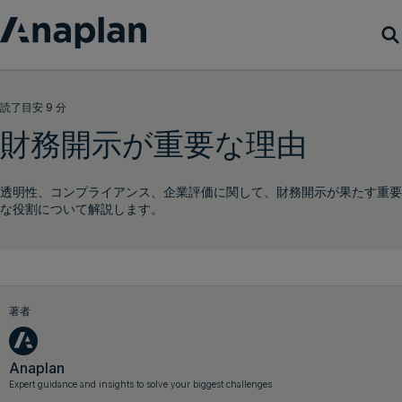
製品
読了目安 9 分
財務開示が重要な理由
カスタマーサクセス
透明性、コンプライアンス、企業評価に関して、財務開示が果たす重要
リソース
な役割について解説します。
会社概要
著者
デモをリクエスト
ログイン
Anaplan
Expert guidance and insights to solve your biggest challenges