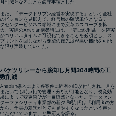
月削減となることを厳守事項とした。
また、「データドリブン経営を実現する」という全社
のビジョンを見据えて、経営層の確認単位となるデー
タセンタービジネス領域にまで変革のスコープを拡
大。実際のAnaplan構築時には、「売上総利益」を確実
かつリアルタイムに可視化できることを必須とし、ス
プリントを回しながら要望の優先度が高い機能を可能
な限り実装していった。
バケツリレーから脱却し月間304時間の工
数削減
Anaplan導入により各案件に固有のIDが付与され、月を
またいでも時点軸で管理・分析が可能となり、視覚効
果によって変更箇所が一目瞭然となった。データセン
ターファシリティ事業部の新夕 和弘 氏は「利用者の方
から、予実の差異がとても見やすくなったという声を
いただいています」と手応えを語る。