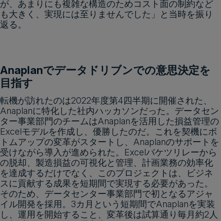
が、あまりにも複雑な構造のためコスト面の制約など
も大きく、実現には至りませんでした」と当時を振り
返る。
Anaplanでデータドリブンでの意思決定を
目指す
転機が訪れたのは2022年度第4四半期に開催された、
Anaplanに特化した社内ハッカソンだった。データセン
ター事業部門のチームはAnaplanを活用した損益管理の
Excelモデルを作成し、優勝したのだ。これを契機にボ
トムアップの変革がスタートし、Anaplanのサポートを
受けながら導入が進められた。Excelバケツリレーから
の脱却、製造損益の可視化と管理、計画業務の効率化
を達成するだけでなく、このプロジェクトは、ビジネ
スに貢献する成果を短期間で実現する必要があった。
そのため、データセンター事業部門で初となるアジャ
イル開発を採用。3カ月という短期間でAnaplanを実装
し、運用を開始すること、変革後は試算通り毎月約2人