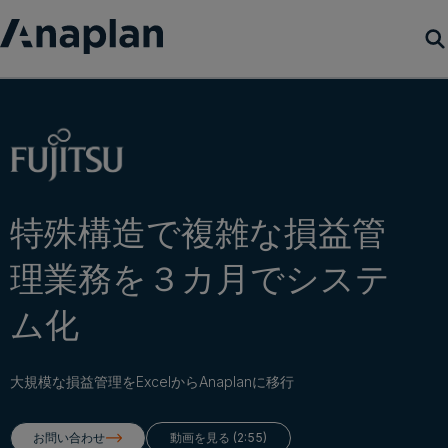
製品
カスタマーサクセス
リソース
特殊構造で複雑な損益管
理業務を３カ月でシステ
会社概要
ム化
デモをリクエスト
大規模な損益管理をExcelからAnaplanに移行
ログイン
お問い合わせ
動画を見る (2:55)