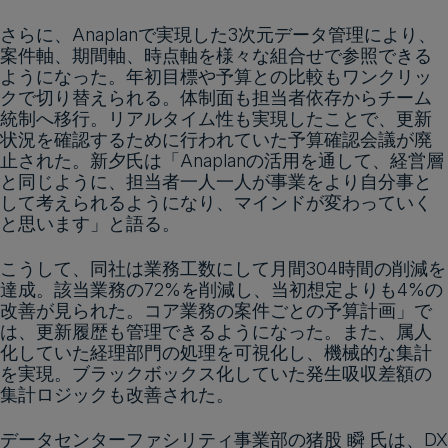
さらに、Anaplanで実現した3次元データ管理により、
案件軸、期間軸、時点軸を様々な組合せで参照できる
ようになった。年初目標や予算との比較もワンクリッ
クで切り替えられる。体制面も担当者依存からチーム
統制へ移行。リアルタイム性も実現したことで、更新
状況を確認するために行われていた予算確認会議が廃
止された。新夕氏は「Anaplanの活用を通して、経営層
と同じように、担当者一人一人が事業をより自分事と
して考えられるようになり、マインドが変わっていく
と思います」と語る。
こうして、同社は業務工数にして月間304時間の削減を
達成。該当業務の72%を削減し、当初想定よりも4%の
改善が見られた。コア業務の案件ごとの予算計画」で
は、更新履歴も管理できるようになった。また、属人
化していた経理部門の処理を可視化し、機械的な集計
を実現。ブラックボックス化していた発生吸収差額の
集計ロジックも改善された。
データセンターファシリティ事業部の猪股 瞬 氏は、DX