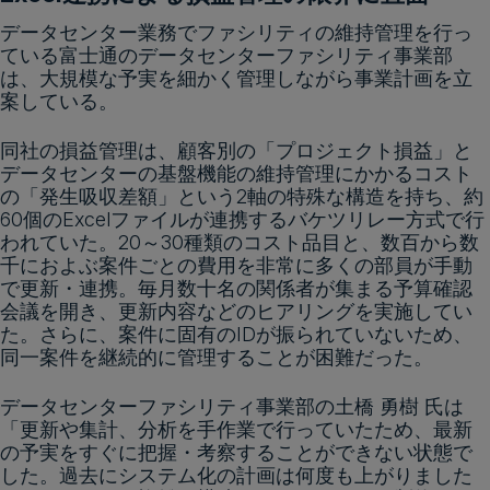
データセンター業務でファシリティの維持管理を行っ
ている富士通のデータセンターファシリティ事業部
は、大規模な予実を細かく管理しながら事業計画を立
案している。
同社の損益管理は、顧客別の「プロジェクト損益」と
データセンターの基盤機能の維持管理にかかるコスト
の「発生吸収差額」という2軸の特殊な構造を持ち、約
60個のExcelファイルが連携するバケツリレー方式で行
われていた。20～30種類のコスト品目と、数百から数
千におよぶ案件ごとの費用を非常に多くの部員が手動
で更新・連携。毎月数十名の関係者が集まる予算確認
会議を開き、更新内容などのヒアリングを実施してい
た。さらに、案件に固有のIDが振られていないため、
同一案件を継続的に管理することが困難だった。
データセンターファシリティ事業部の土橋 勇樹 氏は
「更新や集計、分析を手作業で行っていたため、最新
の予実をすぐに把握・考察することができない状態で
した。過去にシステム化の計画は何度も上がりました