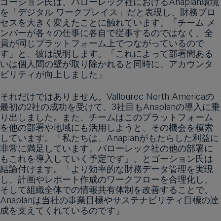
ゴーション氏は、バローレック社におけるAnaplan環境
を「デジタル ワークプレイス」だと表現し、財務プロ
セスを大きく変えたことに触れています。「チーム メ
ンバーが各々の仕事に各自で従事するのではなく、全
員が同じプラットフォーム上でつながっているので
す」と、彼は説明します。「これによって部署間ある
いは個人間の壁が取り除かれると同時に、アカウンタ
ビリティが向上しました」
それだけではありません。Vallourec North Americaの
最初の2社の成功を受けて、3社目もAnaplanの導入に乗
り出しました。また、チームはこのプラットフォーム
を他の部署や地域にも活用しようと、その機会を模索
しています。「私たちは、Anaplanがもたらした利益に
非常に満足しています。バローレック社の他の部署に
もこれを導入していく予定です」、とゴーション氏は
結論付けます。「より効率的な財務データ管理を実現
し、計画やレポート作成のワークフローを合理化し、
そして組織全体での情報共有体制を改善することで、
Anaplanは当社の事業目標やサステナビリティ目標の達
成を支えてくれているのです」