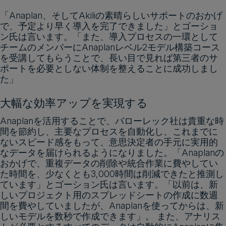
「Anaplan、そしてAkiliの素晴らしいサポートのおかげ
で、予定より早く導入を完了できました」とゴーショ
ン氏は言います。「また、導入プロセスの一環として
チームのメンバーにAnaplanレベル2モデル構築コース
を受講してもらうことで、長い目で見れば第三者のサ
ポートを必要としない体制を整えることに成功しまし
た」
大幅な効率アップを実現する
Anaplanを活用することで、バローレック社は貴重な時
間を節約し、主要なプロセスを自動化し、これまでに
ないスピード感をもって、意思決定者の手元に実用的
なデータを届けられるようになりました。「Anaplanの
おかげで、重複データの削除や統合作業に費やしてい
た時間を、少なくとも3,000時間は削減できたと推測し
ています」とゴーション氏は言います。「以前は、新
しいプロジェクト用のスプレッドシートの作成に数週
間を費やしていましたが、Anaplanを使ってからは、新
しいモデルを数秒で作成できます」。 また、アナリス