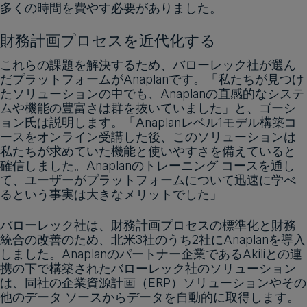
多くの時間を費やす必要がありました。
財務計画プロセスを近代化する
これらの課題を解決するため、バローレック社が選ん
だプラットフォームがAnaplanです。「私たちが見つけ
たソリューションの中でも、Anaplanの直感的なシステ
ムや機能の豊富さは群を抜いていました」と、ゴーシ
ョン氏は説明します。「Anaplanレベル1モデル構築コ
ースをオンライン受講した後、このソリューションは
私たちが求めていた機能と使いやすさを備えていると
確信しました。Anaplanのトレーニング コースを通し
て、ユーザーがプラットフォームについて迅速に学べ
るという事実は大きなメリットでした」
バローレック社は、財務計画プロセスの標準化と財務
統合の改善のため、北米3社のうち2社にAnaplanを導入
しました。Anaplanのパートナー企業であるAkiliとの連
携の下で構築されたバローレック社のソリューション
は、同社の企業資源計画（ERP）ソリューションやその
他のデータ ソースからデータを自動的に取得します。