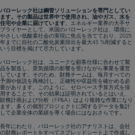
バローレック社は鋼管ソリューションを専門としてい
ます。その製品は世界中で使用され、油やガス、水を
住宅や企業に届けています
。エネルギー業界の大手サ
プライヤーとして、米国のバローレック社は、環境に
やさしい低酸素社会の実現に焦点を当てており、2025
年までに自社の二酸化炭素排出を最大45 %削減すると
いう目標を掲げて尽力しています。
バローレック社は、ユニークな顧客仕様に合わせて製
品を製造し、景気循環の影響を受けながら事業を運営
しています。そのため、財務チームは、毎月すべての
予測や仮説を再検討し、正確性や収益性を確かめる必
要があります。このように、ゼロベース予算方式を採
用することで、その効果は証明されているとはいえ、
財務計画および分析（FP&A）はより複雑な作業になり
ます。多くの個別プロジェクトに関するデータを集計
して企業全体の業績を導く場合にはなおさらです。
長年にわたり、バローレック社のアナリストは、会社
の財務レポートをすべてスプレッドシート上で作成し