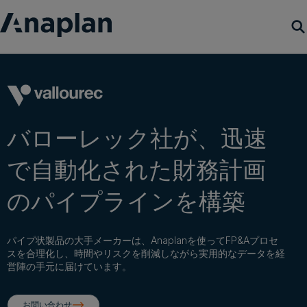
製品
カスタマーサクセス
バローレック社が、迅速
リソース
で自動化された財務計画
会社概要
のパイプラインを構築
デモをリクエスト
パイプ状製品の大手メーカーは、Anaplanを使ってFP&Aプロセ
スを合理化し、時間やリスクを削減しながら実用的なデータを経
営陣の手元に届けています。
ログイン
お問い合わせ