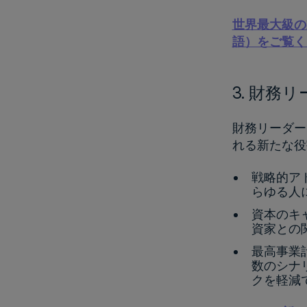
世界最大級の製
語）をご覧く
3. 財
財務リーダー
れる新たな役
戦略的アド
らゆる人
資本のキ
資家との
最高事業
数のシナ
クを軽減