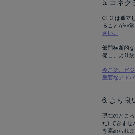
5. コ
CFO は孤
ることが非常
さい。
部門横断的な
促し、より統
今こそ、ビジネ
重要なアドバ
6. よ
現在のところ
だ) できま
を高められ