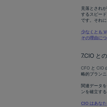
見落とされが
するスピード
です。それに
少なくとも V
その理由につ
7.CIO
CFO と 
略的プラン
関連データを
ンを確立する
CIO はあな