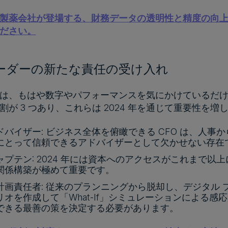
薬会社が登場する、財務データの透明性と精度の向上に関する 
ださい。
務リーダーの新たな責任の受け入れ
は、もはや数字やパフォーマンスを気にかけているだ
割が 3 つあり、これらは 2024 年を通じて重要性を
バイザー: ビジネス全体を俯瞰できる CFO は、人事
にとって信頼できるアドバイザーとして欠かせない存在
ャプテン: 2024 年には資本へのアクセスがこれまで
関係構築が極めて重要です。
計画責任者: 従来のプランニングから脱却し、デジタル 
リオを作成して「What-If」シミュレーションによる
できる最善の策を決定する必要があります。