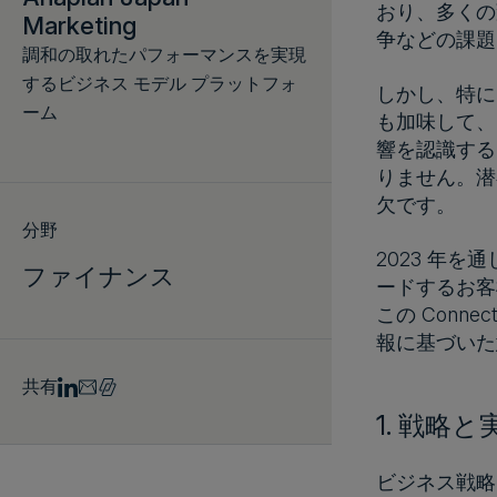
おり、多くの
Marketing
争などの課題
調和の取れたパフォーマンスを実現
するビジネス モデル プラットフォ
しかし、特に
ーム
も加味して、
響を認識する
りません。潜
欠です。
分野
2023 年を通
ファイナンス
ードするお客
この Con
報に基づいた
共有
1. 戦略
ビジネス戦略