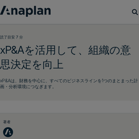
製品
読了目安 7 分
xP&Aを活用して、組織の意
カスタマーサクセス
思決定を向上
リソース
xP&Aは、財務を中心に、すべてのビジネスラインを1つのまとまった計
会社概要
画・分析環境につなぎます。
デモをリクエスト
ログイン
著者