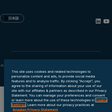
日本語
Anaplanプライバシー ステートメ
Cookie
サービス利用規
ント
settings
約
This site uses cookies and related technologies to
© 2026 Anaplan, Inc. All rights reserved.
personalize content and ads, to provide social media
features and to analyze traffic. By clicking "Accept", you
agree to the sharing of information about your use of our
site with our affiliates & partners as described in our Privacy
Statement. You can manage your preferences and consent
or learn more about the use of these technologies in
Cookie
Settings
. Learn more about our privacy practices at
Anaplan Privacy Statement