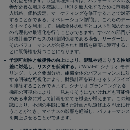
で利益を得ます。収益管理担当者は、パフォーマンスの改
善が必要な場所を確認し、ROI を最大化するために市場参
入戦略、価格設定、マーケティングを修正することで対応
することができる。オペレーション部門は、これらのデー
タすべてを利用して、組織全体の効率とコスト削減のため
の合理化や最適化を行うことができます。すべての部門が
財務計画プロセスの利害関係者である場合、リーダーは、
そのパフォーマンスが合意された目標を確実に遵守するこ
とに既得権を持つことになります。
予測可能性と敏捷性の向上により、混乱や起こりうる性能
差に対処し、リスクを低減する。:
“What-if” シナリオ モデ
リング、リスク要因分析、組織全体のパフォーマンスに対
する明確な可視化により、財務計画を狂わせるサプライズ
を排除することができます。シナリオ プランニングと各
機能の可視化により、一見ありそうにないけれども可能性
のある事象に対して計画を立てる機会が増えます。この知
識により、不測の事態に備えた計画と軌道修正を即座に行
うことができ、マイナスの影響を軽減し、パフォーマンス
を向上させることができます。