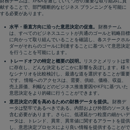
財務チームは、xP&Aを通じていくつかの重要な取り組みに貢
献することで、部門横断的なビジネス プランニングを可能に
する必要があります。
水平・垂直方向に沿った意思決定の促進。
財務チーム
は、すべてのビジネスユニットが共通のゴールと戦略目標
に向かって取り組んでいることを確認し、各ステークホル
ダーがそれらのゴールに到達することに基づいて意思決定
を行うことを可能にします。
トレードオフの特定と概要の説明。
リスクとメリットは常
に存在し、どんな決定もどこかに影響を及ぼします。様々
なシナリオを比較検討し、最適な道を選択することが重要
です。 情報へのアクセスは、需要、供給、価格、収益、
売上原価、利幅などのビジネス推進要因やKPIに基づいた
意思決定をより的確に行うことができます。
意思決定の質を高めるための財務データを提供。
財務デ
ータは堅牢であるべきである。内部および外部のソースを
含む必要があります。さらに、低遅延かつ粒度の細かいデ
ータは、トレンド、異常、異常値に関するアラートを提供
し、意思決定プロセスにより良い情報を提供することがで