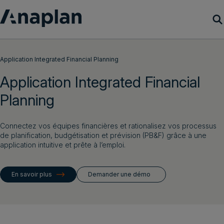
Produits
Application Integrated Financial Planning
Application Integrated Financial
Clients
Planning
Ressources
Connectez vos équipes financières et rationalisez vos processus
Société
de planification, budgétisation et prévision (PB&F) grâce à une
application intuitive et prête à l’emploi.
Demander une démo
En savoir plus
Demander une démo
Connexion client