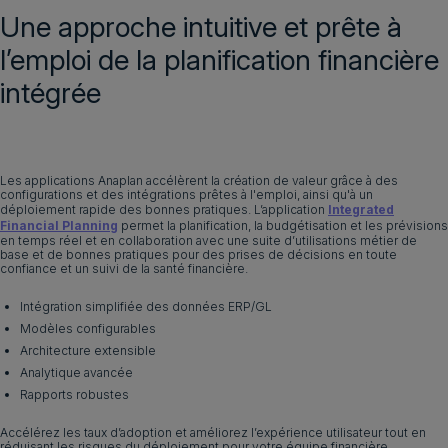
Une approche intuitive et prête à
Demander une démo
Français
l’emploi de la planification financière
intégrée
Les applications Anaplan accélèrent la création de valeur grâce à des
configurations et des intégrations prêtes à l'emploi, ainsi qu'à un
déploiement rapide des bonnes pratiques. L’application
Integrated
Financial Planning
permet la planification, la budgétisation et les prévisions
en temps réel et en collaboration avec une suite d’utilisations métier de
base et de bonnes pratiques pour des prises de décisions en toute
confiance et un suivi de la santé financière.
Intégration simplifiée des données ERP/GL
Modèles configurables
Architecture extensible
Analytique avancée
Rapports robustes
Accélérez les taux d’adoption et améliorez l’expérience utilisateur tout en
réduisant les risques du déploiement pour votre équipe financière.