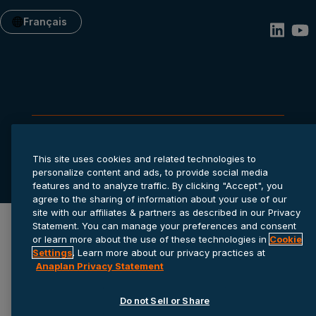
Français
Confidentialité
Cookie settings
Conditions d’utilisation
This site uses cookies and related technologies to
personalize content and ads, to provide social media
© 2026 Anaplan, Inc. Tous droits réservés.
features and to analyze traffic. By clicking "Accept", you
agree to the sharing of information about your use of our
site with our affiliates & partners as described in our Privacy
Statement. You can manage your preferences and consent
or learn more about the use of these technologies in
Cookie
Settings
. Learn more about our privacy practices at
Anaplan Privacy Statement
Do not Sell or Share