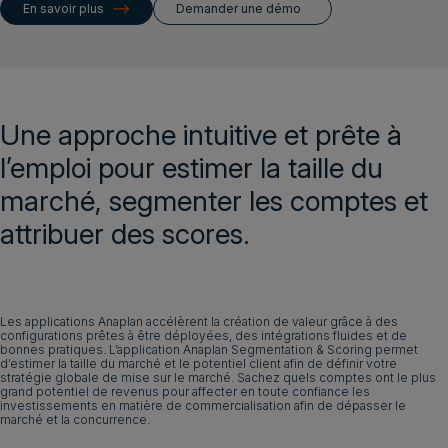
Demander une démo
En savoir plus
Demander une démo
Connexion client
Une approche intuitive et prête à
Demander une démo
Français
l’emploi pour estimer la taille du
marché, segmenter les comptes et
attribuer des scores.
Les applications Anaplan accélèrent la création de valeur grâce à des
configurations prêtes à être déployées, des intégrations fluides et de
bonnes pratiques. L’application Anaplan Segmentation & Scoring permet
d’estimer la taille du marché et le potentiel client afin de définir votre
stratégie globale de mise sur le marché. Sachez quels comptes ont le plus
grand potentiel de revenus pour affecter en toute confiance les
investissements en matière de commercialisation afin de dépasser le
marché et la concurrence.