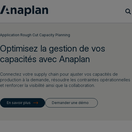
Produits
Application Rough Cut Capacity Planning
Optimisez la gestion de vos
Clients
capacités avec Anaplan
Ressources
Connectez votre supply chain pour ajuster vos capacités de
Société
production à la demande, résoudre les contraintes opérationnelles
et renforcer la visibilité ainsi que la collaboration.
Demander une démo
En savoir plus
Demander une démo
Connexion client