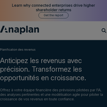
Learn why connected enterprises drive higher
shareholder returns
Get the report
Produits
Planification des revenus
Anticipez les revenus avec
Clients
précision. Transformez les
Ressources
opportunités en croissance.
Société
Offrez à votre équipe financière des prévisions pilotées par l’IA,
des analyses pertinentes et une modélisation agile pour piloter la
croissance de vos revenus en toute confiance.
Demander une démo