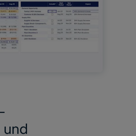
-
e und