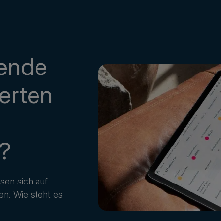
rende
erten
e?
sen sich auf
n. Wie steht es