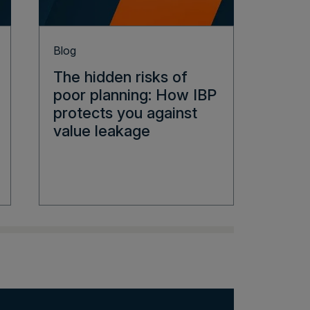
Blog
On-De
The hidden risks of
From
poor planning: How IBP
exec
protects you against
of i
value leakage
plan