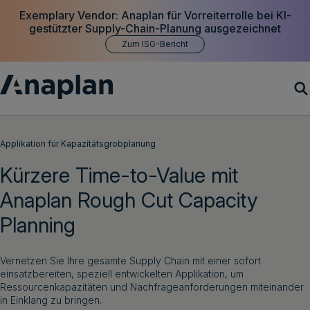
Exemplary Vendor: Anaplan für Vorreiterrolle bei KI-
gestützter Supply-Chain-Planung ausgezeichnet
Zum ISG-Bericht
Produkte
Applikation für Kapazitätsgrobplanung
Kürzere Time-to-Value mit
Customer Success
Anaplan Rough Cut Capacity
Ressourcen
Planning
Unternehmen
Vernetzen Sie Ihre gesamte Supply Chain mit einer sofort
einsatzbereiten, speziell entwickelten Applikation, um
Ressourcenkapazitäten und Nachfrageanforderungen miteinander
Demo vereinbaren
in Einklang zu bringen.