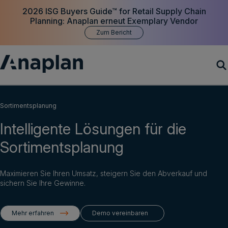
2026 ISG Buyers Guide™ for Retail Supply Chain
Planning: Anaplan erneut Exemplary Vendor
Zum Bericht
Produkte
Sortimentsplanung
Intelligente Lösungen für die
Customer Success
Sortimentsplanung
Ressourcen
Maximieren Sie Ihren Umsatz, steigern Sie den Abverkauf und
Unternehmen
sichern Sie Ihre Gewinne.
Mehr erfahren
Demo vereinbaren
Demo vereinbaren