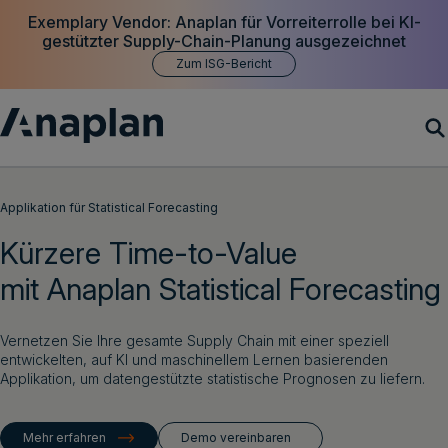
Exemplary Vendor: Anaplan für Vorreiterrolle bei KI-
gestützter Supply-Chain-Planung ausgezeichnet
Zum ISG-Bericht
Produkte
Applikation für Statistical Forecasting
Kürzere Time-to-Value
Customer Success
mit Anaplan Statistical Forecasting
Ressourcen
Vernetzen Sie Ihre gesamte Supply Chain mit einer speziell
Unternehmen
entwickelten, auf KI und maschinellem Lernen basierenden
Applikation, um datengestützte statistische Prognosen zu liefern.
Demo vereinbaren
Mehr erfahren
Demo vereinbaren