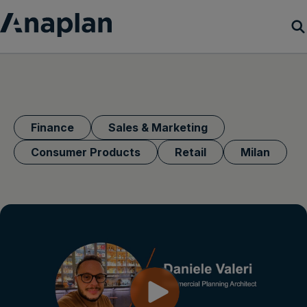
Products
Customer Success
Finance
Sales & Marketing
Resources
Consumer Products
Retail
Milan
Company
Get a demo
Login